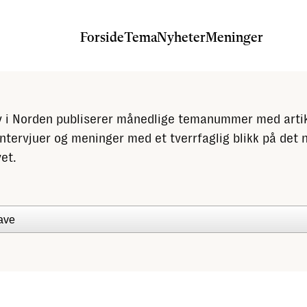
Forside
Tema
Nyheter
Meninger
v i Norden publiserer månedlige temanummer med artik
intervjuer og meninger med et tverrfaglig blikk på det 
et.