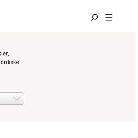
Søk
ler,
nordiske