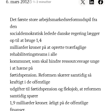
Share on X
Share on LinkedIn
Share on F
6. mars 2012
1–2 minutter
Det første store arbejdsmarkedsreformudspil fra
den
socialdemokratisk ledede danske regering lægger
op til at bruge 1,4
milliarder kroner på at oprette tværfaglige
rehabiliteringsteams i alle
kommuner, som skal hindre ressourcesvage unge
i at havne på
førtidspension. Reformen skærer samtidig så
kraftigt i de offentlige
udgifter til førtidspension og fleksjob, at reformen
samtidig sparer
1,9 milliarder kroner. årligt på de offentlige
finanser.