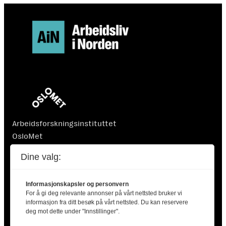
Arbeidsforskningsinstituttet
OsloMet
Postboks 4 St. Olavs plass
Dine valg:
0130 Oslo
Informasjonskapsler og personvern
For å gi deg relevante annonser på vårt nettsted bruker vi
informasjon fra ditt besøk på vårt nettsted. Du kan reservere
deg mot dette under "Innstillinger".