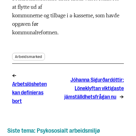
at flytte ud af
kommunerne og tilbage i a-kasserne, som havde
opgaven før
kommunalreformen.
Arbeidsmarked
←
Jóhanna Sigurðardóttir:
Arbetslösheten
Löneklyftan viktigaste
kan definieras
jämställdhetsfrågan nu
→
bort
Siste tema: Psykososialt arbeidsmiljø