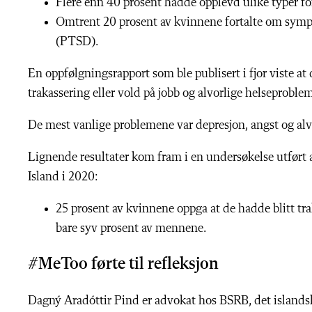
Flere enn 40 prosent hadde opplevd ulike typer for 
Omtrent 20 prosent av kvinnene fortalte om sympt
(PTSD).
En oppfølgningsrapport som ble publisert i fjor viste 
trakassering eller vold på jobb og alvorlige helseprobl
De mest vanlige problemene var depresjon, angst og alvo
Lignende resultater kom fram i en undersøkelse utført 
Island i 2020:
25 prosent av kvinnene oppga at de hadde blitt tra
bare syv prosent av mennene.
#MeToo førte til refleksjon
Dagný Aradóttir Pind er advokat hos BSRB, det islands