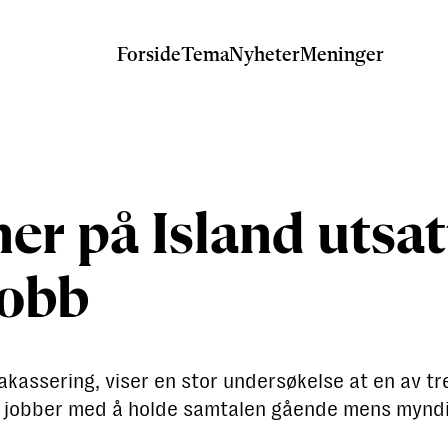
Forside
Tema
Nyheter
Meninger
ner på Island utsat
jobb
kassering, viser en stor undersøkelse at en av tr
r jobber med å holde samtalen gående mens myndi