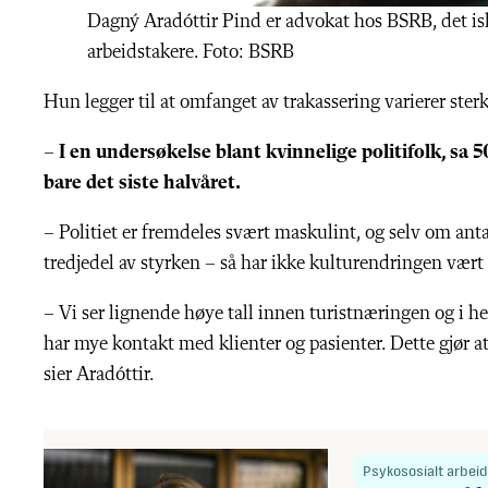
Dagný Aradóttir Pind er advokat hos BSRB, det i
arbeidstakere. Foto: BSRB
Hun legger til at omfanget av trakassering varierer ster
– I en undersøkelse blant kvinnelige politifolk, sa 
bare det siste halvåret.
– Politiet er fremdeles svært maskulint, og selv om anta
tredjedel av styrken – så har ikke kulturendringen vært 
– Vi ser lignende høye tall innen turistnæringen og i he
har mye kontakt med klienter og pasienter. Dette gjør at 
sier Aradóttir.
Psykososialt arbeid