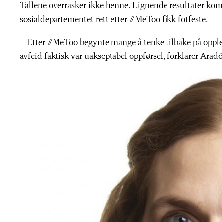
Tallene overrasker ikke henne. Lignende resultater kom
sosialdepartementet rett etter #MeToo fikk fotfeste.
– Etter #MeToo begynte mange å tenke tilbake på opplev
avfeid faktisk var uakseptabel oppførsel, forklarer Aradót