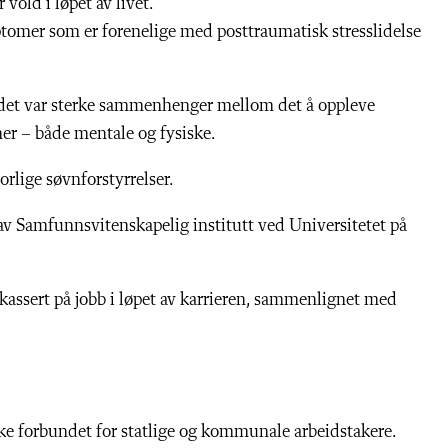
vold i løpet av livet.
omer som er forenelige med posttraumatisk stresslidelse
at det var sterke sammenhenger mellom det å oppleve
emer – både mentale og fysiske.
rlige søvnforstyrrelser.
av Samfunnsvitenskapelig institutt ved Universitetet på
kassert på jobb i løpet av karrieren, sammenlignet med
ke forbundet for statlige og kommunale arbeidstakere.