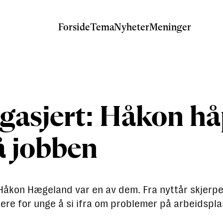
Forside
Tema
Nyheter
Meninger
engasjert: Håkon h
å jobben
 Håkon Hægeland var en av dem. Fra nyttår skjerpes
ere for unge å si ifra om problemer på arbeidspla