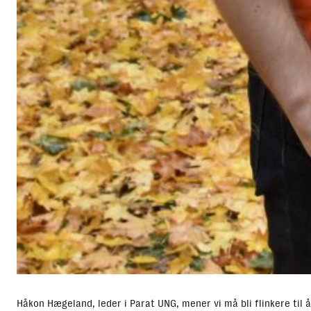
Håkon Hægeland, leder i Parat UNG, mener vi må bli flinkere til 