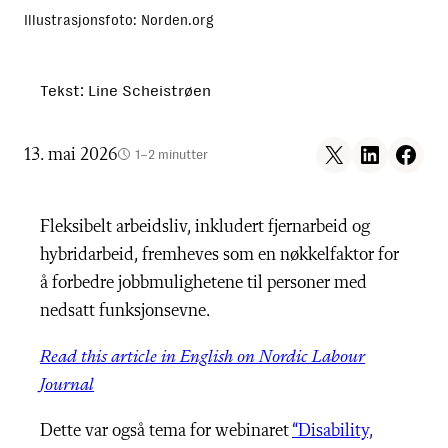
Illustrasjonsfoto: Norden.org
Tekst: Line Scheistrøen
Share on X
Share on LinkedIn
Share on F
13. mai 2026
1–2 minutter
Fleksibelt arbeidsliv, inkludert fjernarbeid og
hybridarbeid, fremheves som en nøkkelfaktor for
å forbedre jobbmulighetene til personer med
nedsatt funksjonsevne.
Read this article in English on Nordic Labour
Journal
Dette var også tema for webinaret
“Disability,