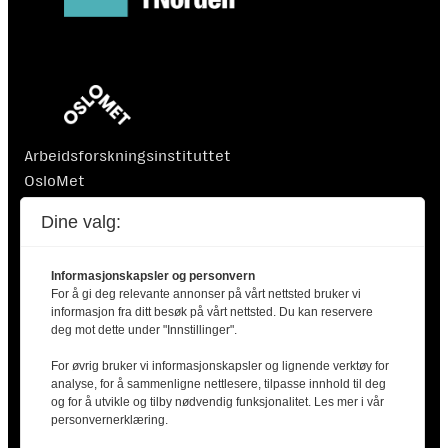
Arbeidsforskningsinstituttet
OsloMet
Postboks 4 St. Olavs plass
Dine valg:
0130 Oslo
Informasjonskapsler og personvern
For å gi deg relevante annonser på vårt nettsted bruker vi
informasjon fra ditt besøk på vårt nettsted. Du kan reservere
deg mot dette under "Innstillinger".
For øvrig bruker vi informasjonskapsler og lignende verktøy for
Finansiert av Nordisk Ministerråd. Nordisk Ministerråd
analyse, for å sammenligne nettlesere, tilpasse innhold til deg
er ikke ansvarlig for innholdet i artiklene.
og for å utvikle og tilby nødvendig funksjonalitet. Les mer i vår
personvernerklæring.