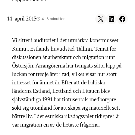
Share on X
Share on LinkedIn
Share on F
14. april 2015
4–6 minutter
Vi sitter i auditoriet i det utmärkta konstmuseet
Kumu i Estlands huvudstad Tallinn. Temat för
diskussionen är arbetskraft och migration runt
Östersjön. Arrangörerna har tvingats sätta lapp på
luckan för tredje året i rad, vilket visar hur stort
intresset för ämnet är. Efter att de baltiska
länderna Estland, Lettland och Litauen blev
självständiga 1991 har tiotusentals medborgare
sökt sig utomland för att skapa sig materiellt sett
bättre liv. I det estniska riksdagsvalet tidigare i år
var migration en av de hetaste frågorna.