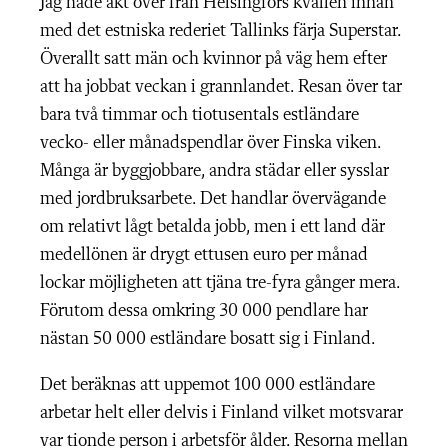
Jag hade åkt över från Helsingfors kvällen innan
med det estniska rederiet Tallinks färja Superstar.
Överallt satt män och kvinnor på väg hem efter
att ha jobbat veckan i grannlandet. Resan över tar
bara två timmar och tiotusentals estländare
vecko- eller månadspendlar över Finska viken.
Många är byggjobbare, andra städar eller sysslar
med jordbruksarbete. Det handlar övervägande
om relativt lågt betalda jobb, men i ett land där
medellönen är drygt ettusen euro per månad
lockar möjligheten att tjäna tre-fyra gånger mera.
Förutom dessa omkring 30 000 pendlare har
nästan 50 000 estländare bosatt sig i Finland.
Det beräknas att uppemot 100 000 estländare
arbetar helt eller delvis i Finland vilket motsvarar
var tionde person i arbetsför ålder. Resorna mellan