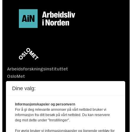
Arbeidsforskningsinstituttet
OsloMet
Postboks 4 St. Olavs plass
Dine valg:
0130 Oslo
Informasjonskapsler og personvern
For å gi deg relevante annonser på vårt nettsted bruker vi
informasjon fra ditt besøk på vårt nettsted. Du kan reservere
deg mot dette under "Innstillinger".
For øvrig bruker vi informasjonskapsler og lignende verktøy for