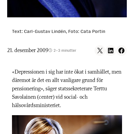
Text: Carl-Gustav Lindén, Foto: Cata Portin
Share on X
Share on LinkedIn
Share on F
21. desember 2009
2–3 minutter
«Depressionen i sig har inte ökat i samhället, men
däremot är det en allt vanligare grund för
pensionering», säger statssekreterare Terttu
Savolainen (center) vid social- och
hälsovårdsministeriet.