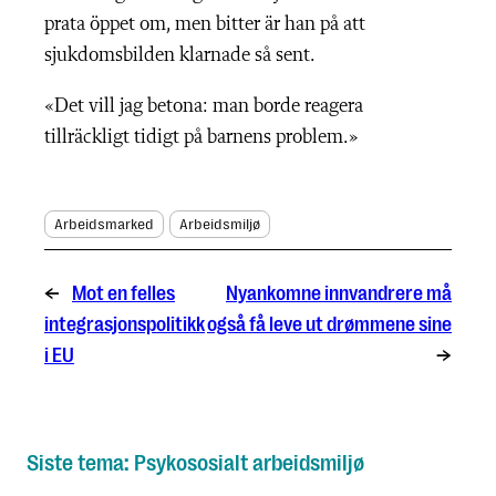
prata öppet om, men bitter är han på att
sjukdomsbilden klarnade så sent.
«Det vill jag betona: man borde reagera
tillräckligt tidigt på barnens problem.»
Arbeidsmarked
Arbeidsmiljø
←
Mot en felles
Nyankomne innvandrere må
integrasjonspolitikk
også få leve ut drømmene sine
i EU
→
Siste tema: Psykososialt arbeidsmiljø