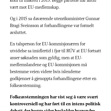
kom til makten i 2013. Begge partiene har alltid
vært mot EU-medlemskap.
Og i 2015 sa daværende utenriksminister Gunnar
Bragi Sveinsson at forhandlingene var formelt
avsluttet.
En talsperson for EU-kommisjonæren for
utvidelse sa imidlertid i fjor til RÚV at EU fortsatt
anser søknaden som gyldig, men at EU-
medlemslandene og EU-kommisjonen må
bestemme veien videre hvis islenderne
godkjenner å gjenoppta forhandlingene etter en
folkeavstemning.
Folkeavstemningen har vist seg å være svært
kontroversiell og har ført til en intens politisk