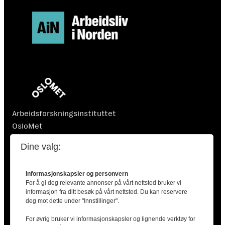
Arbeidsforskningsinstituttet
OsloMet
Postboks 4 St. Olavs plass
Dine valg:
0130 Oslo
Informasjonskapsler og personvern
For å gi deg relevante annonser på vårt nettsted bruker vi
informasjon fra ditt besøk på vårt nettsted. Du kan reservere
deg mot dette under "Innstillinger".
For øvrig bruker vi informasjonskapsler og lignende verktøy for