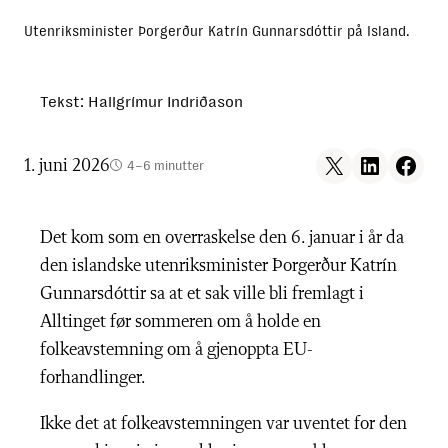
Utenriksminister Þorgerður Katrín Gunnarsdóttir på Island.
Tekst: Hallgrímur Indriðason
Share on X
Share on LinkedIn
Share on F
1. juni 2026
4–6 minutter
Det kom som en overraskelse den 6. januar i år da
den islandske utenriksminister Þorgerður Katrín
Gunnarsdóttir sa at et sak ville bli fremlagt i
Alltinget før sommeren om å holde en
folkeavstemning om å gjenoppta EU-
forhandlinger.
Ikke det at folkeavstemningen var uventet for den