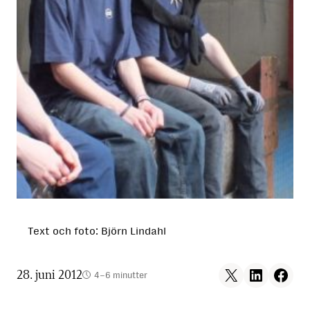
Text och foto: Björn Lindahl
Share on X
Share on LinkedIn
Share on F
28. juni 2012
4–6 minutter