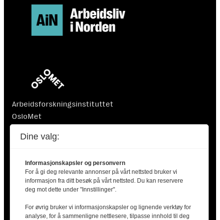
Arbeidsforskningsinstituttet
OsloMet
Postboks 4 St. Olavs plass
Dine valg:
0130 Oslo
Informasjonskapsler og personvern
For å gi deg relevante annonser på vårt nettsted bruker vi
informasjon fra ditt besøk på vårt nettsted. Du kan reservere
deg mot dette under "Innstillinger".
For øvrig bruker vi informasjonskapsler og lignende verktøy for
Finansiert av Nordisk Ministerråd. Nordisk Ministerråd
analyse, for å sammenligne nettlesere, tilpasse innhold til deg