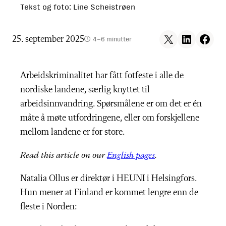
Tekst og foto: Line Scheistrøen
Share on X
Share on LinkedIn
Share on F
25. september 2025
4–6 minutter
Arbeidskriminalitet har fått fotfeste i alle de
nordiske landene, særlig knyttet til
arbeidsinnvandring. Spørsmålene er om det er én
måte å møte utfordringene, eller om forskjellene
mellom landene er for store.
Read this article on our
English pages
.
Natalia Ollus er direktør i HEUNI i Helsingfors.
Hun mener at Finland er kommet lengre enn de
fleste i Norden: