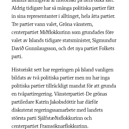
Islands alltingsval är historiskt på flera olika sätt.
Aldrig tidigare har så många politiska partier fått
in sina representanter i alltinget, hela åtta partier.
Tre partier vann valet, Gröna vänstern,
centerpartiet Miðflokkurinn som grundades före
valet av Islands tidigare statsminister, Sigmundur
Davíð Gunnlaugsson, och det nya partiet Folkets
parti.
Historiskt sett har regeringen på Island vanligen
bildats av två politiska partier men nu har inga
politiska partier tillräckligt mandat för att grunda
en tvåpartiregering. Vänsterpartiet-De grönas
partiledare Katrín Jakobsdóttir har därför
diskuterat regeringssamarbete med landets
största parti Sjálfstæðisflokkurinn och
centerpartiet Framsóknarflokkurinn.