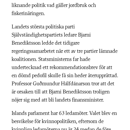
liknande politik vad gäller jordbruk och
fiskerinäringen.
Landets största politiska parti
Självständighetspartiets ledare Bjarni
Benediktsson ledde det tidigare
regeringssamarbetet när ett av tre partier lämnade
koalitionen. Statsministerns far hade
undertecknad ett rekommendationsbrev för att
en dömd pedofil skulle få sin heder återupprättad.
Professor Guðmundur Hálfdánarson tror att det
är orsaken till att Bjarni Benediktsson troligen
nöjer sig med att bli landets finansminister.
Islands parlament har 63 ledamöter. Valet blev en
besvikelse för kvinnopolitiken, eftersom de
kvinnliga ledamöterna nu är 24 medan de före