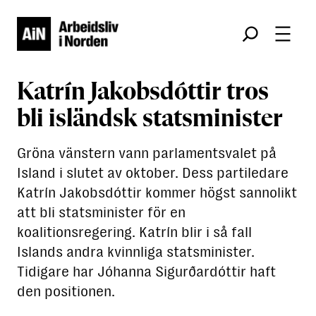
Søk
Katrín Jakobsdóttir tros
bli isländsk statsminister
Gröna vänstern vann parlamentsvalet på
Island i slutet av oktober. Dess partiledare
Katrín Jakobsdóttir kommer högst sannolikt
att bli statsminister för en
koalitionsregering. Katrín blir i så fall
Islands andra kvinnliga statsminister.
Tidigare har Jóhanna Sigurðardóttir haft
den positionen.