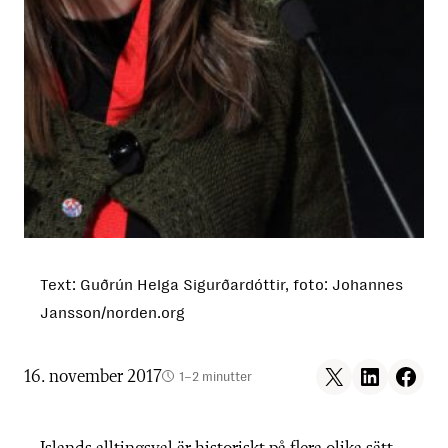
Text: Guðrún Helga Sigurðardóttir, foto: Johannes
Jansson/norden.org
Share on X
Share on LinkedIn
Share on F
16. november 2017
1–2 minutter