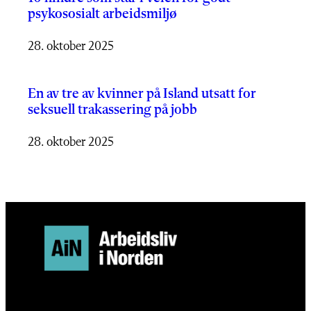
psykososialt arbeidsmiljø
28. oktober 2025
En av tre av kvinner på Island utsatt for
seksuell trakassering på jobb
28. oktober 2025