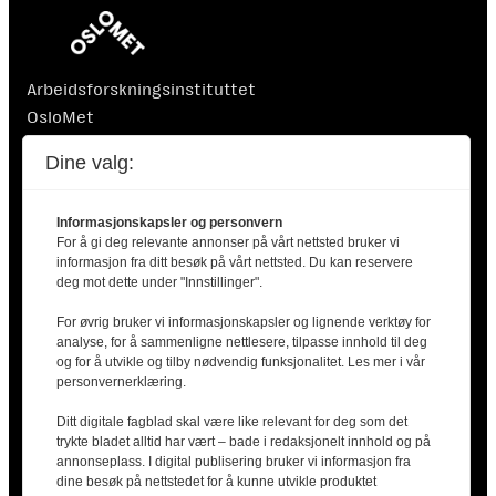
Arbeidsforskningsinstituttet
OsloMet
Postboks 4 St. Olavs plass
Dine valg:
0130 Oslo
Informasjonskapsler og personvern
For å gi deg relevante annonser på vårt nettsted bruker vi
informasjon fra ditt besøk på vårt nettsted. Du kan reservere
deg mot dette under "Innstillinger".
For øvrig bruker vi informasjonskapsler og lignende verktøy for
Finansiert av Nordisk Ministerråd. Nordisk Ministerråd
analyse, for å sammenligne nettlesere, tilpasse innhold til deg
er ikke ansvarlig for innholdet i artiklene.
og for å utvikle og tilby nødvendig funksjonalitet. Les mer i vår
personvernerklæring.
Ditt digitale fagblad skal være like relevant for deg som det
trykte bladet alltid har vært – bade i redaksjonelt innhold og på
annonseplass. I digital publisering bruker vi informasjon fra
dine besøk på nettstedet for å kunne utvikle produktet
2025 © Arbeidsliv i Norden |
Kontakt oss
|