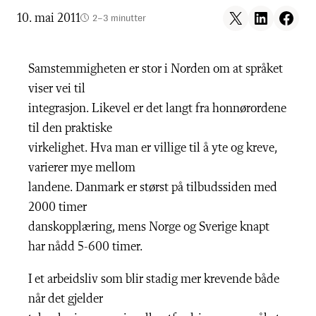
Share on X
Share on LinkedIn
Share on F
10. mai 2011
2–3 minutter
Samstemmigheten er stor i Norden om at språket
viser vei til
integrasjon. Likevel er det langt fra honnørordene
til den praktiske
virkelighet. Hva man er villige til å yte og kreve,
varierer mye mellom
landene. Danmark er størst på tilbudssiden med
2000 timer
danskopplæring, mens Norge og Sverige knapt
har nådd 5-600 timer.
I et arbeidsliv som blir stadig mer krevende både
når det gjelder