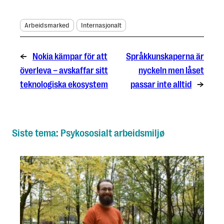
Arbeidsmarked
Internasjonalt
←
Nokia kämpar för att
Språkkunskaperna är
överleva – avskaffar sitt
nyckeln men låset
teknologiska ekosystem
passar inte alltid
→
Siste tema: Psykososialt arbeidsmiljø