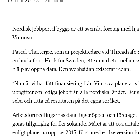
13. mai 2015
1–2 minutter
Nordisk Jobbportal byggs av ett svenskt företag med hj
Vinnova.
Pascal Chatterjee, som är projektledare vid Threadsafe 
en hackathon Hack for Sweden, ett samarbete mellan s
hjälp av öppna data. Den webbsidan existerar redan.
”Nu när vi har fått finansiering från Vinnova planerar 
uppgifter om lediga jobb från alla nordiska länder. Det
söka och titta på resultaten på det egna språket.
Arbetsförmedlingarnas data ligger öppen och företaget b
göras tillgänglig för fler sökande. Målet är att öka ant
enligt planerna öppnas 2015, först med en basversion f