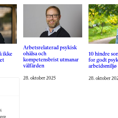
Arbetsrelaterad psykisk
ohälsa och
 ikke
10 hindre som
kompetensbrist utmanar
et
for godt psyk
välfärden
arbeidsmiljø
28. oktober 2025
28. oktober 20
i
vere