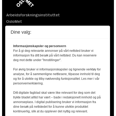
Arbeidsforskningsinstituttet
OsloMet
Postboks 4 St. Olavs plass
Dine valg:
0130 Oslo
Informasjonskapsler og personvern
For å gi deg relevante annonser på vårt nettsted bruker vi
informasjon fra ditt besøk på vårt nettsted. Du kan reservere
deg mot dette under "Innstillinger".
For øvrig bruker vi informasjonskapsler og lignende verktøy for
Finansiert av Nordisk Ministerråd. Nordisk Ministerråd
analyse, for å sammenligne nettlesere, tilpasse innhold til deg
er ikke ansvarlig for innholdet i artiklene.
og for å utvikle og tilby nødvendig funksjonalitet. Les mer i vår
personvernerklæring.
Ditt digitale fagblad skal være like relevant for deg som det
trykte bladet alltid har vært – bade i redaksjonelt innhold og på
annonseplass. I digital publisering bruker vi informasjon fra
dine besøk på nettstedet for å kunne utvikle produktet
2025 © Arbeidsliv i Norden |
Kontakt oss
|
kontinuerlig, slik at du opplever det nyttig og relevant.
Personvernerklæring