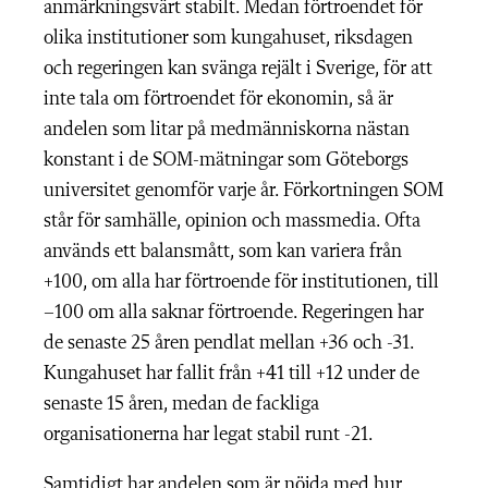
anmärkningsvärt stabilt. Medan förtroendet för
olika institutioner som kungahuset, riksdagen
och regeringen kan svänga rejält i Sverige, för att
inte tala om förtroendet för ekonomin, så är
andelen som litar på medmänniskorna nästan
konstant i de SOM-mätningar som Göteborgs
universitet genomför varje år. Förkortningen SOM
står för samhälle, opinion och massmedia. Ofta
används ett balansmått, som kan variera från
+100, om alla har förtroende för institutionen, till
–100 om alla saknar förtroende. Regeringen har
de senaste 25 åren pendlat mellan +36 och -31.
Kungahuset har fallit från +41 till +12 under de
senaste 15 åren, medan de fackliga
organisationerna har legat stabil runt -21.
Samtidigt har andelen som är nöjda med hur