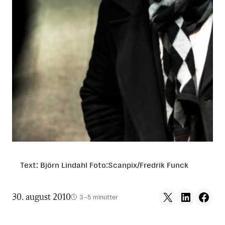
Text: Björn Lindahl Foto:Scanpix/Fredrik Funck
Share on X
Share on LinkedIn
Share on F
30. august 2010
3–5 minutter