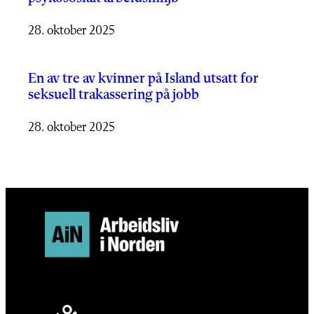
28. oktober 2025
En av tre av kvinner på Island utsatt for
seksuell trakassering på jobb
28. oktober 2025