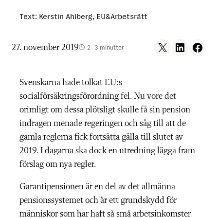
Text: Kerstin Ahlberg, EU&Arbetsrätt
Share on X
Share on LinkedIn
Share on F
27. november 2019
2–3 minutter
Svenskarna hade tolkat EU:s
socialförsäkringsförordning fel. Nu vore det
orimligt om dessa plötsligt skulle få sin pension
indragen menade regeringen och såg till att de
gamla reglerna fick fortsätta gälla till slutet av
2019. I dagarna ska dock en utredning lägga fram
förslag om nya regler.
Garantipensionen är en del av det allmänna
pensionssystemet och är ett grundskydd för
människor som har haft så små arbetsinkomster