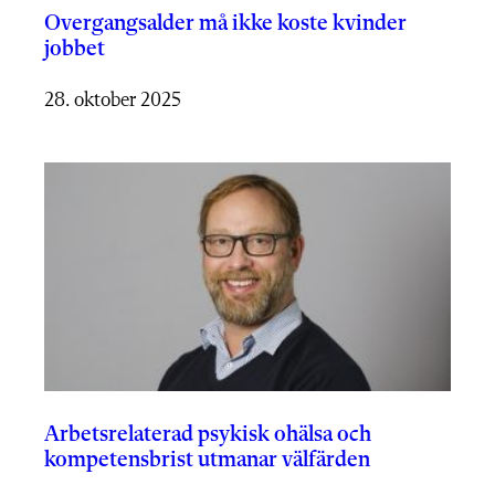
Overgangsalder må ikke koste kvinder
jobbet
28. oktober 2025
Arbetsrelaterad psykisk ohälsa och
kompetensbrist utmanar välfärden