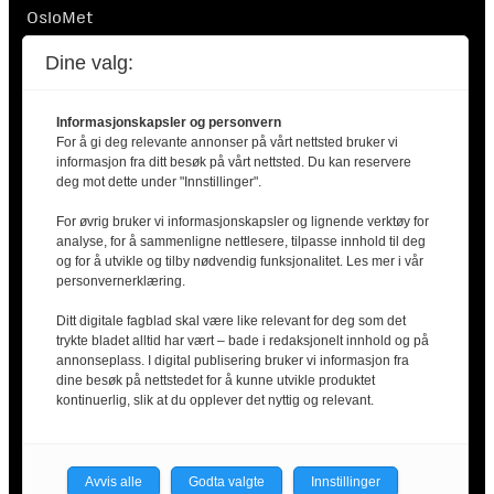
OsloMet
Postboks 4 St. Olavs plass
Dine valg:
0130 Oslo
Informasjonskapsler og personvern
For å gi deg relevante annonser på vårt nettsted bruker vi
informasjon fra ditt besøk på vårt nettsted. Du kan reservere
deg mot dette under "Innstillinger".
For øvrig bruker vi informasjonskapsler og lignende verktøy for
Finansiert av Nordisk Ministerråd. Nordisk Ministerråd
analyse, for å sammenligne nettlesere, tilpasse innhold til deg
er ikke ansvarlig for innholdet i artiklene.
og for å utvikle og tilby nødvendig funksjonalitet. Les mer i vår
personvernerklæring.
Ditt digitale fagblad skal være like relevant for deg som det
trykte bladet alltid har vært – bade i redaksjonelt innhold og på
annonseplass. I digital publisering bruker vi informasjon fra
dine besøk på nettstedet for å kunne utvikle produktet
2025 © Arbeidsliv i Norden |
Kontakt oss
|
kontinuerlig, slik at du opplever det nyttig og relevant.
Personvernerklæring
Facebook
X
LinkedIn
Avvis alle
Godta valgte
Innstillinger