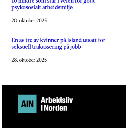
10 hindre som står i veien for godt
psykososialt arbeidsmiljø
28. oktober 2025
En av tre av kvinner på Island utsatt for
seksuell trakassering på jobb
28. oktober 2025