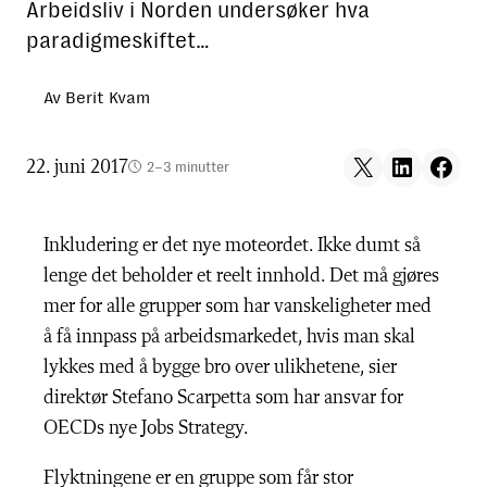
Arbeidsliv i Norden undersøker hva
paradigmeskiftet…
Av Berit Kvam
Share on X
Share on LinkedIn
Share on F
22. juni 2017
2–3 minutter
Inkludering er det nye moteordet. Ikke dumt så
lenge det beholder et reelt innhold. Det må gjøres
mer for alle grupper som har vanskeligheter med
å få innpass på arbeidsmarkedet, hvis man skal
lykkes med å bygge bro over ulikhetene, sier
direktør Stefano Scarpetta som har ansvar for
OECDs nye Jobs Strategy.
Flyktningene er en gruppe som får stor