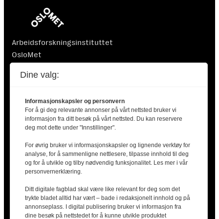
Arbeidsforskningsinstituttet
OsloMet
Postboks 4 St. Olavs plass
Dine valg:
0130 Oslo
Informasjonskapsler og personvern
For å gi deg relevante annonser på vårt nettsted bruker vi
informasjon fra ditt besøk på vårt nettsted. Du kan reservere
deg mot dette under "Innstillinger".
For øvrig bruker vi informasjonskapsler og lignende verktøy for
Finansiert av Nordisk Ministerråd. Nordisk Ministerråd
analyse, for å sammenligne nettlesere, tilpasse innhold til deg
er ikke ansvarlig for innholdet i artiklene.
og for å utvikle og tilby nødvendig funksjonalitet. Les mer i vår
personvernerklæring.
Ditt digitale fagblad skal være like relevant for deg som det
trykte bladet alltid har vært – bade i redaksjonelt innhold og på
annonseplass. I digital publisering bruker vi informasjon fra
dine besøk på nettstedet for å kunne utvikle produktet