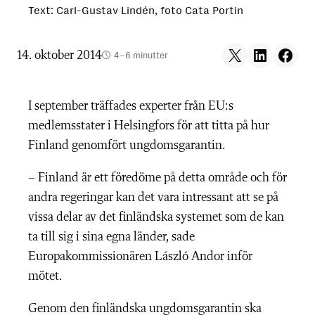
Text: Carl-Gustav Lindén, foto Cata Portin
Share on X
Share on LinkedIn
Share on F
14. oktober 2014
4–6 minutter
I september träffades experter från EU:s
medlemsstater i Helsingfors för att titta på hur
Finland genomfört ungdomsgarantin.
– Finland är ett föredöme på detta område och för
andra regeringar kan det vara intressant att se på
vissa delar av det finländska systemet som de kan
ta till sig i sina egna länder, sade
Europakommissionären László Andor inför
mötet.
Genom den finländska ungdomsgarantin ska