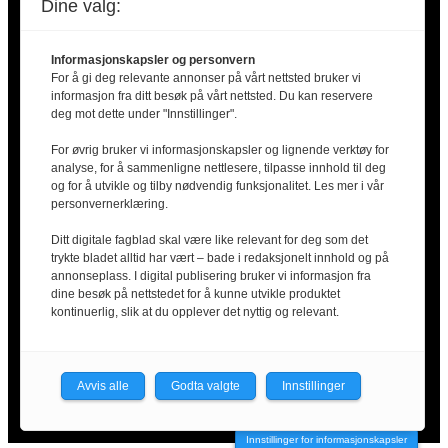
Dine valg:
0130 Oslo
Informasjonskapsler og personvern
For å gi deg relevante annonser på vårt nettsted bruker vi
informasjon fra ditt besøk på vårt nettsted. Du kan reservere
deg mot dette under "Innstillinger".
For øvrig bruker vi informasjonskapsler og lignende verktøy for
Finansiert av Nordisk Ministerråd. Nordisk Ministerråd
analyse, for å sammenligne nettlesere, tilpasse innhold til deg
er ikke ansvarlig for innholdet i artiklene.
og for å utvikle og tilby nødvendig funksjonalitet. Les mer i vår
personvernerklæring.
Ditt digitale fagblad skal være like relevant for deg som det
trykte bladet alltid har vært – bade i redaksjonelt innhold og på
annonseplass. I digital publisering bruker vi informasjon fra
dine besøk på nettstedet for å kunne utvikle produktet
2025 © Arbeidsliv i Norden |
Kontakt oss
|
kontinuerlig, slik at du opplever det nyttig og relevant.
Personvernerklæring
Facebook
X
LinkedIn
Avvis alle
Godta valgte
Innstillinger
Innstillinger for informasjonskapsler