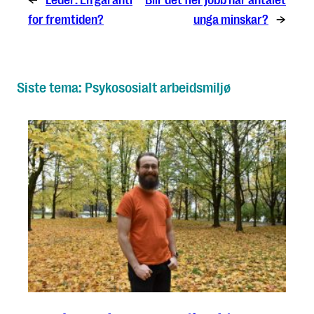
←
Leder: En garanti
Blir det fler jobb när antalet
for fremtiden?
unga minskar?
→
Siste tema: Psykososialt arbeidsmiljø