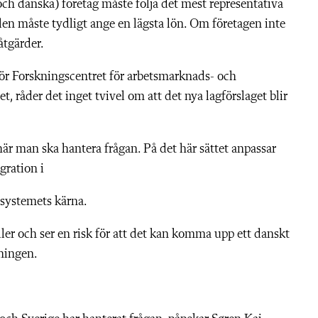
ch danska) företag måste följa det mest representativa
len måste tydligt ange en lägsta lön. Om företagen inte
såtgärder.
för Forskningscentret för arbetsmarknads- och
 råder det inget tvivel om att det nya lagförslaget blir
 här man ska hantera frågan. På det här sättet anpassar
gration i
ssystemets kärna.
ller och ser en risk för att det kan komma upp ett danskt
sningen.