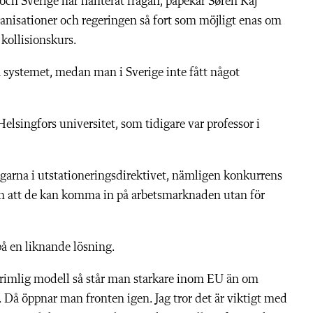
och Sverige har hanterat frågan, påpekar Søren Kaj
ganisationer och regeringen så fort som möjligt enas om
kollisionskurs.
a systemet, medan man i Sverige inte fått något
lsingfors universitet, som tidigare var professor i
ngarna i utstationeringsdirektivet, nämligen konkurrens
 och att de kan komma in på arbetsmarknaden utan för
å en liknande lösning.
 rimlig modell så står man starkare inom EU än om
. Då öppnar man fronten igen. Jag tror det är viktigt med