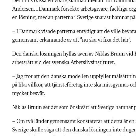
Det finns också en viktig skillnad mellan hur Danmark 
Andersen. I Danmark försökte arbetsgivare, fackliga or
en lösning, medan parterna i Sverige snarast hamnat på 
– I Danmark visade parterna entydigt att de ville bevar
gemensamt erkännande av att ”nu ska vi fixa det här”.
Den danska lösningen hyllas även av Niklas Bruun vid He
arbetsrätt vid det svenska Arbetslivsinstitutet.
– Jag tror att den danska modellen uppfyller målsättni
på lika villkor, att tjänsteföretag inte ska missgynnas
mycket besvär.
Niklas Bruun ser det som önskvärt att Sverige hamnar p
– Om två länder gemensamt konstaterar att detta är en
Sverige skulle säga att den danska lösningen inte duger