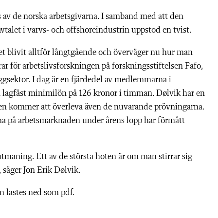
as av de norska arbetsgivarna. I samband med att den
vtalet i varvs- och offshoreindustrin uppstod en tvist.
t blivit alltför långtgående och överväger nu hur man
ar för arbetslivsforskningen på forskningsstiftelsen Fafo,
ggsektor. I dag är en fjärdedel av medlemmarna i
 lagfäst minimilön på 126 kronor i timman. Dølvik har en
llen kommer att överleva även de nuvarande prövningarna.
rna på arbetsmarknaden under årens lopp har förmått
tmaning. Ett av de största hoten är om man stirrar sig
, säger Jon Erik Dølvik.
n lastes ned som pdf.