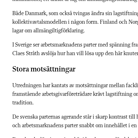
Både Danmark, som också tvingas ändra sin lagstiftning,
kollektivavtalsmodellen i någon form. Finland och Norg
lagar om allmängiltigförklaring.
I Sverige ser arbetsmarknadens parter med spänning fr
Claes Stråth avslöja hur han vill lösa upp den här knute
Stora motsättningar
Utredningen har kantats av motsättningar mellan fackli
framstående arbetsgivarföreträdare krävt lagstiftning
tradition.
De svenska parternas agerande står i skarp kontrast til
och arbetsmarknadens parter snabbt om innehållet i en 