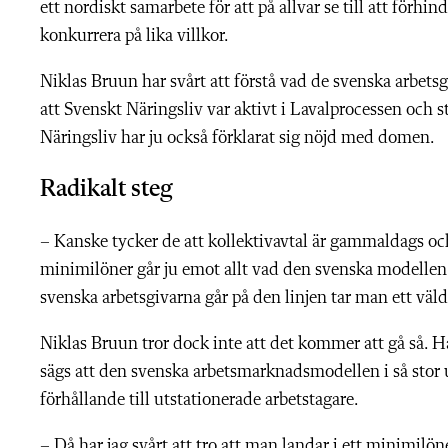
ett nordiskt samarbete för att på allvar se till att förhi
konkurrera på lika villkor.
Niklas Bruun har svårt att förstå vad de svenska arbets
att Svenskt Näringsliv var aktivt i Lavalprocessen och s
Näringsliv har ju också förklarat sig nöjd med domen.
Radikalt steg
– Kanske tycker de att kollektivavtal är gammaldags och
minimilöner går ju emot allt vad den svenska modellen s
svenska arbetsgivarna går på den linjen tar man ett väld
Niklas Bruun tror dock inte att det kommer att gå så. Ha
sägs att den svenska arbetsmarknadsmodellen i så stor 
förhållande till utstationerade arbetstagare.
– Då har jag svårt att tro att man landar i ett minimilö