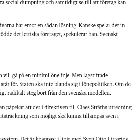
ndra social dumpning och samtidigt se till att företag kan
givarna har emot en sådan lösning. Kanske spelar det in
tödde det lettiska företaget, spekulerar han. Svenskt
 vill gå på en minimilönelinje. Men lagstiftade
tår för. Staten ska inte blanda sig i lönepolitiken. Om de
igt radikalt steg bort från den svenska modellen.
n påpekar att det i direktiven till Claes Stråths utredning
utsträckning som möjligt ska kunna tillämpas även i
nesystem. Det är knappast i linje med Sven Otto Littorins