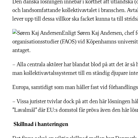
Den danska lösningen innebär i korthet att utländska (o
och landsomfattande kollektivavtalet i branschen. Avta
lever upp till dessa villkor ska facket kunna ta till strid
Enligt Søren Kaj Andersen, chef 
organisationsstudier (FAOS) vid Köpenhamns universitet,
antaget.
– Alla centrala aktörer har blandat blod på att det är så
man kollektivavtalssystemet till en ständig djupare inte
Europa, samtidigt som man håller fast vid förhandling
– Vissa jurister tvivlar dock på att den här lösningen hå
”Lavalmål” där EU:s domstol får pröva även den här lö
Skillnad i hanteringen