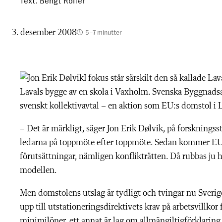
Text: Bengt Rolfer
3. desember 2008
5–7 minutter
I fokus står särskilt den så kallade 
Lavals bygge av en skola i Vaxholm. Svenska Byggnadsa
svenskt kollektivavtal – en aktion som EU:s domstol 
– Det är märkligt, säger Jon Erik Dølvik, på forskningss
ledarna på toppmöte efter toppmöte. Sedan kommer EU
förutsättningar, nämligen konflikträtten. Då rubbas ju
modellen.
Men domstolens utslag är tydligt och tvingar nu Sverige t
upp till utstationeringsdirektivets krav på arbetsvillkor 
minimilöner, ett annat är lag om allmängiltigförklaring 