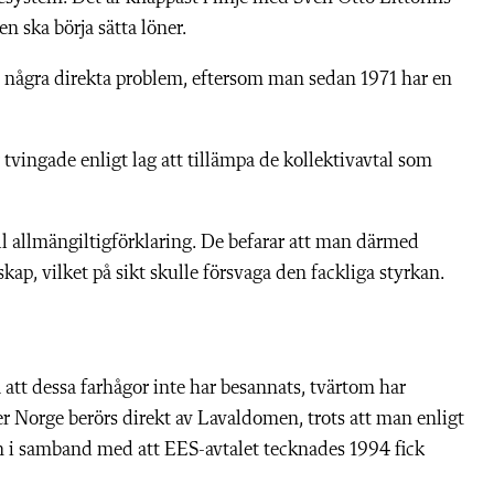
n ska börja sätta löner.
 några direkta problem, eftersom man sedan 1971 har en
 tvingade enligt lag att tillämpa de kollektivavtal som
ll allmängiltigförklaring. De befarar att man därmed
kap, vilket på sikt skulle försvaga den fackliga styrkan.
tt dessa farhågor inte har besannats, tvärtom har
er Norge berörs direkt av Lavaldomen, trots att man enligt
n i samband med att EES-avtalet tecknades 1994 fick