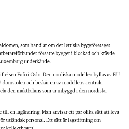
Lavaldomen, som handlar om det lettiska byggföretaget
rbetareförbundet försatte bygget i blockad och krävde
i Luxemburg underkände.
tiftelsen Fafo i Oslo. Den nordiska modellen hyllas av EU-
-domstolen och beskär en av modellens centrala
 hela den maktbalans som är inbyggd i den nordiska
ill en lagändring. Man anvisar ett par olika sätt att leva
för utländsk personal. Ett sätt är lagstiftning om
av kollektivavtal.