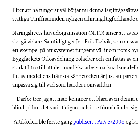
Efter att ha fungerat väl börjar nu denna lag ifrågasätt
statliga Tariffnämnden nyligen allmängiltigförklarade a
Näringslivets huvudorganisation (NHO) anser att avtale
ska gå vidare. Samtidigt ger Jon Erik Dølvik, som ansvar
ett exempel på att systemet fungerat väl inom norsk by
Byggfackets Osloavdelning polacker och omfattas av en
stark tilltro till att den nordiska arbetsmarknadsmode
Ett av modellens främsta kännetecken är just att parte
anpassa sig till vad som händer i omvärlden.
– Därför tror jag att man kommer att klara även denna u
blind på hur det varit tidigare och inte förmår ändra sig
Artikkelen ble første gang
publisert i AiN 3/2008
og ka