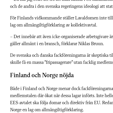
och de andra i den svenska regeringens ideologi att state
För Finlands vidkommande ställer Lavaldomen inte till
lag om allmängiltigförklaring av kollektivavtal.
– Det innebär att även icke-organiserade arbetsgivare är
gäller allmänt i en bransch, förklarar Niklas Bruun.
De svenska och danska fackföreningarna är skeptiska ti
skulle få en massa ”fripassagerare” utan facklig medlems
Finland och Norge nöjda
Både i Finland och Norge menar dock fackföreningarna a
medlemstalen där ökat när dessa lagar införts. Inte hell
EES-avtalet ska följa domar och direktiv från EU. Reda
Norge en lag om allmängiltigförklaring.