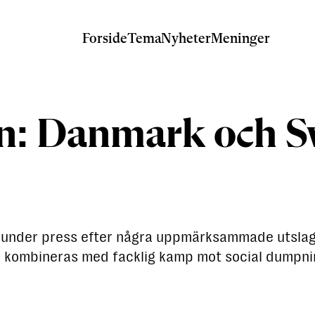
Forside
Tema
Nyheter
Meninger
n: Danmark och S
under press efter några uppmärksammade utslag fr
na kombineras med facklig kamp mot social dumpni