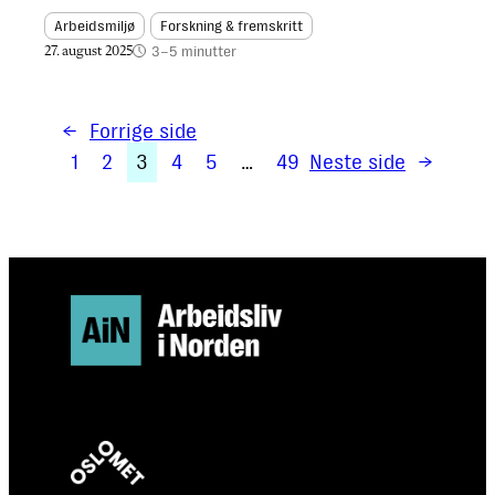
Arbeidsmiljø
Forskning & fremskritt
3–5 minutter
27. august 2025
←
Forrige side
1
2
3
4
5
…
49
Neste side
→