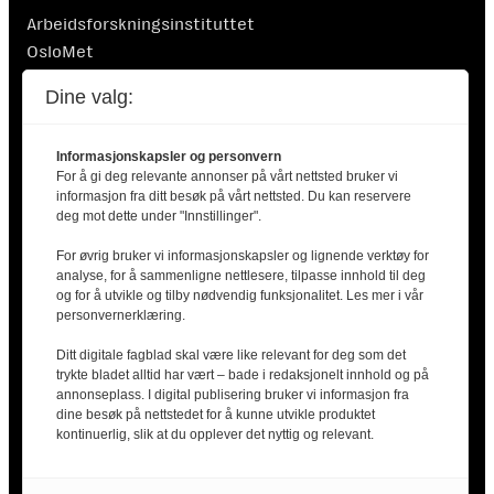
Arbeidsforskningsinstituttet
OsloMet
Postboks 4 St. Olavs plass
Dine valg:
0130 Oslo
Informasjonskapsler og personvern
For å gi deg relevante annonser på vårt nettsted bruker vi
informasjon fra ditt besøk på vårt nettsted. Du kan reservere
deg mot dette under "Innstillinger".
For øvrig bruker vi informasjonskapsler og lignende verktøy for
Finansiert av Nordisk Ministerråd. Nordisk Ministerråd
analyse, for å sammenligne nettlesere, tilpasse innhold til deg
er ikke ansvarlig for innholdet i artiklene.
og for å utvikle og tilby nødvendig funksjonalitet. Les mer i vår
personvernerklæring.
Ditt digitale fagblad skal være like relevant for deg som det
trykte bladet alltid har vært – bade i redaksjonelt innhold og på
annonseplass. I digital publisering bruker vi informasjon fra
dine besøk på nettstedet for å kunne utvikle produktet
2025 © Arbeidsliv i Norden |
Kontakt oss
|
kontinuerlig, slik at du opplever det nyttig og relevant.
Personvernerklæring