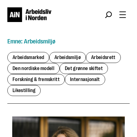
Hopp
Søk
til
innhold
Arbeidsmiljø
Arbeidsmarked
Arbeidsmiljø
Arbeidsrett
Den nordiske modell
Det grønne skiftet
Forskning & fremskritt
Internasjonalt
Likestilling